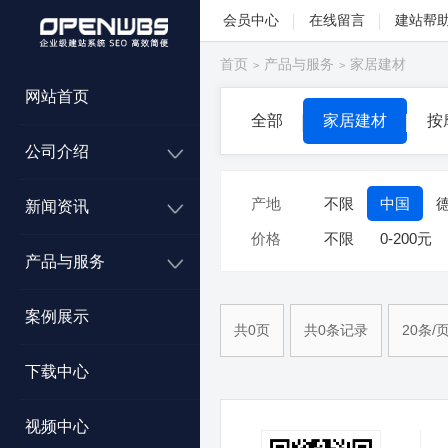
会员中心
在线留言
建站帮
首页
产品与服务
家居建材
>
>
网站首页
全部
家居建材
按
公司介绍
产地
不限
中国
新闻资讯
价格
不限
0-200元
产品与服务
案例展示
共0页
共0条记录
20条/
下载中心
视频中心