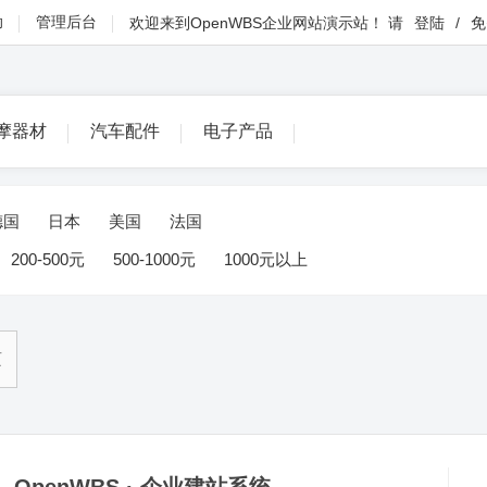
助
管理后台
欢迎来到
OpenWBS企业网站演示站
！
请
登陆
/
免
摩器材
汽车配件
电子产品
德国
日本
美国
法国
200-500元
500-1000元
1000元以上
页